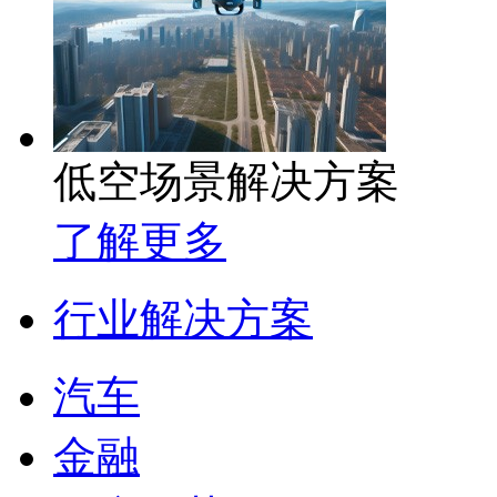
低空场景解决方案
了解更多
行业解决方案
汽车
金融