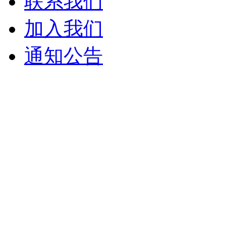
联系我们
加入我们
通知公告