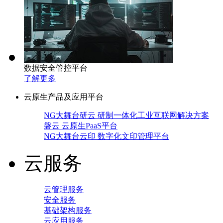
数据安全管控平台
了解更多
云原生产品及应用平台
NG大舞台研云 研制一体化工业互联网解决方案
磐云 云原生PaaS平台
NG大舞台云印 数字化文印管理平台
云服务
云管理服务
安全服务
基础架构服务
云应用服务