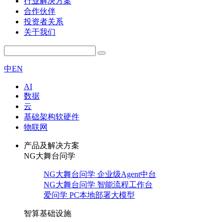
行业解决方案
合作伙伴
投资者关系
关于我们
中
EN
AI
数据
云
基础架构软硬件
物联网
产品及解决方案
NG大舞台问学
NG大舞台问学 企业级Agent中台
NG大舞台问学 智能流程工作台
爱问学 PC本地部署大模型
智算基础设施