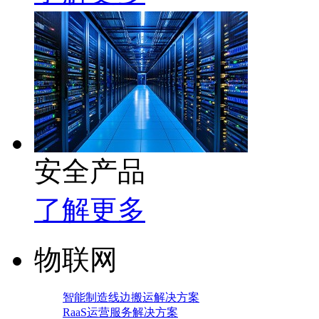
安全产品
了解更多
物联网
智能制造线边搬运解决方案
RaaS运营服务解决方案